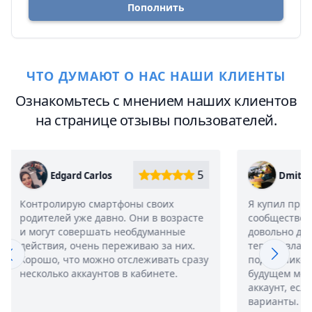
Пополнить
ЧТО ДУМАЮТ О НАС НАШИ КЛИЕНТЫ
Ознакомьтесь с мнением наших клиентов
на странице отзывы пользователей.
5
5
Dmitry
Я купил приложение, чтобы увести
Испо
асте
сообщество ВКонтакте, которое
сооб
довольно давно забросили. Удалось,
дейс
х.
теперь владею страницей на 40к
множ
сразу
подписчиков, продаю рекламу :)) В
что 
будущем может быть расширю
лишь
аккаунт, если найду еще подобные
заод
варианты. В общем и целом все на 5+,
жизн