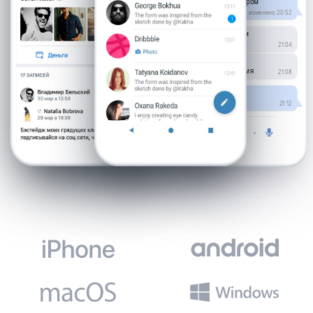
В субботу вечером
после пяти
изменено 20:52
Да, с удовольствием
посетим
21:04
Все подъедут и
постараемся вовремя
21:08
Отлично! тогда до
встречи
21:12