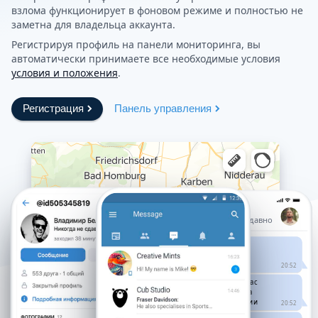
взлома функционирует в фоновом режиме и полностью не
заметна для владельца аккаунта.
Регистрируя профиль на панели мониторинга, вы
автоматически принимаете все необходимые условия
условия и положения
.
Регистрация
Панель управления
Алексей
Чаты
был(а) недавно
Здравствуйте, мы
организовываем
праздник
20:52
Хотели бы видеть вас
и ваших близкий на
данном мероприятии
20:52