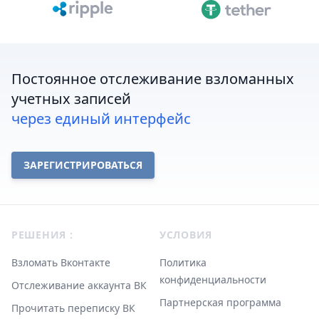
Постоянное отслеживание взломанных
учетных записей
через единый интерфейс
ЗАРЕГИСТРИРОВАТЬСЯ
Footer
РЕШЕНИЯ :
УСЛОВИЯ
Взломать Вконтакте
Политика
конфиденциальности
Отслеживание аккаунта ВК
Партнерская программа
Прочитать переписку ВК