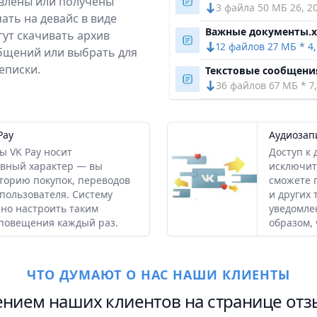
влены или получены
3 файла 50 МБ 26, 2
ть на девайс в виде
Важные документы.x
ут скачивать архив
12 файлов 27 МБ * 4,
бщений или выбрать для
еписки.
Текстовые сообщени
36 файлов 67 МБ * 7
Pay
Аудиозап
ы VK Pay носит
Доступ к
вный характер — вы
исключит
торию покупок, переводов
сможете 
 пользователя. Систему
и других 
жно настроить таким
уведомле
оповещения каждый раз.
образом,
ЧТО ДУМАЮТ О НАС НАШИ КЛИЕНТЫ
ением наших клиентов на странице отз