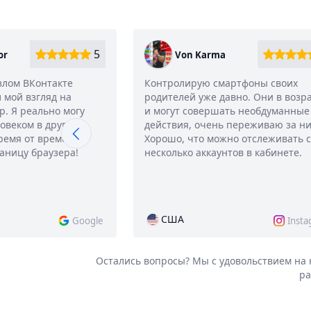
5
or
Von Karma
злом ВКонтакте
Контролирую смартфоны своих
 мой взгляд на
родителей уже давно. Они в возр
. Я реально могу
и могут совершать необдуманные
овеком в другой
действия, очень переживаю за ни
время от времени
Хорошо, что можно отслеживать 
раницу браузера!
несколько аккаунтов в кабинете.
США
Google
Inst
Остались вопросы? Мы с удовольствием на 
р