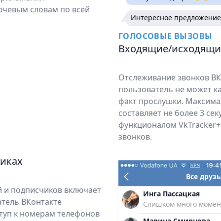
ючевым словам по всей
Интересное предложение
ГОЛОСОВЫЕ ВЫЗОВЫ
Входящие/исходящи
Отслеживание звонков ВК
пользователь не может к
факт прослушки. Максима
составляет не более 3 се
функционалом VkTracker+
звонков.
чиках
Все друзь
ей и подписчиков включает
Инга Пассацкая
атель ВКонтакте
Слишком много моментов 
ступ к номерам телефонов
Марина Смирнова