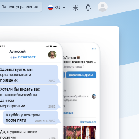
View notifications
Панель управления
RU
Open user menu
Алексей
печатает...
Здравствуйте, мы
организовываем
праздник
20:52
Хотели бы видеть вас
и ваших близкий на
данном
мероприятии
20:52
В субботу вечером
после пяти
изменено 20:52
Да, с удовольствием
посетим
21:04