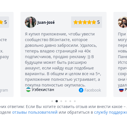
5
5
Juan-José
Я купил приложение, чтобы увести
При 
асте
сообщество ВКонтакте, которое
могу
довольно давно забросили. Удалось,
пере
х.
теперь владею страницей на 40к
новы
сразу
подписчиков, продаю рекламу :)) В
Пан
будущем может быть расширю
Исто
аккаунт, если найду еще подобные
прич
варианты. В общем и целом все на 5+,
сохр
приложение полностью устраивает, а
они 
покупка полностью окупилась.
удал
Узбекистан
Р
agram
Facebook
них ответим:
Если Вы хотите оставить отзыв или внести какое –
азделе
отзывы пользователей
или обратиться в
службу поддерж