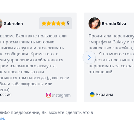
5
Gabrielen
Brendo Silva
взломе Вконтакте пользователи
Прочитала переписку
т просматривать историю
смартфона Galaxy и т
писки аккаунта и отслеживать
полностью спокойна,
е сообщения. Кроме того, в
мне. Я на многое гот
ели управления отображаются
перестать постоянно
рии взломанного аккаунта,
переживать за сохра
ем после показа они
отношений.
аняются там навсегда (даже если
были заблокированы или
ены).
оссия
Украина
Instagram
 либо предложение, Вы можете сделать это в
ки.