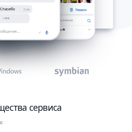
Cпасибо
21:04
щества сервиса
а: