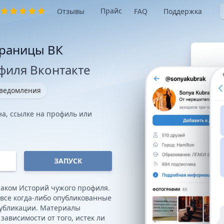
Прайс
Отзывы
FAQ
Поддержка
траницы ВК
филя Вконтакте
уведомления
на, ссылке на профиль или
ЗАПУСК
лаком Историй чужого профиля.
все когда-либо опубликованные
публикации. Материалы
зависимости от того, истек ли